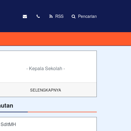
RSS
Pencarian
- Kepala Sekolah -
SELENGKAPNYA
autan
SditMH