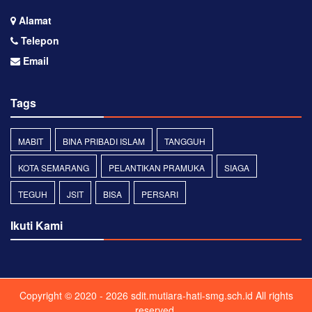
Alamat
Telepon
Email
Tags
MABIT
BINA PRIBADI ISLAM
TANGGUH
KOTA SEMARANG
PELANTIKAN PRAMUKA
SIAGA
TEGUH
JSIT
BISA
PERSARI
Ikuti Kami
Copyright © 2020 - 2026
sdit.mutiara-hati-smg.sch.id
All rights
reserved.