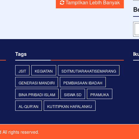
Tampilkan Lebih Banyak
B
Tags
Ik
JSIT
KEGIATAN
SDITMUTIARAHATISEMARANG
GENERASI MANDIRI
PEMBIASAAN IBADAH
BINA PRIBADI ISLAM
SISWA SD
PRAMUKA
AL-QUR'AN
KUTITIPKAN HAFALANKU
d
All rights reserved.