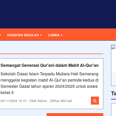
KEGIATAN SEKOLAH
LOMBA
Semangat Generasi Qur'ani dalam Mabit Al-Qur'an
Sekolah Dasar Islam Terpadu Mutiara Hati Semarang
menggelar kegiatan mabit Al-Qur’an periode kedua di
Semester Gasal tahun ajaran 2024/2025 untuk siswa
kelas 5
T
03/11/2024 10:10 - Oleh Admin - Dilihat 960 kali