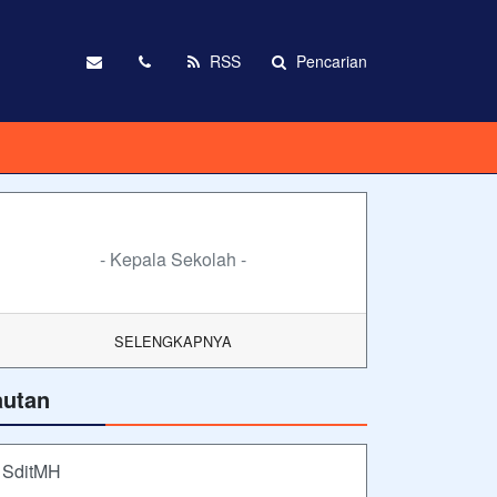
RSS
Pencarian
- Kepala Sekolah -
SELENGKAPNYA
autan
SditMH