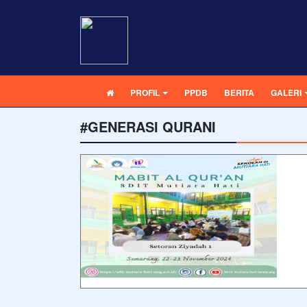
PROFIL
PPDB
BERITA
GALERI
#GENERASI QURANI